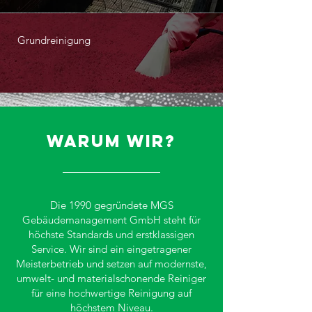
Grundreinigung
Warum wir?
Die 1990 gegründete MGS
Gebäudemanagement GmbH steht für
höchste Standards und erstklassigen
Service. Wir sind ein eingetragener
Meisterbetrieb und setzen auf modernste,
umwelt- und materialschonende Reiniger
für eine hochwertige Reinigung auf
höchstem Niveau.